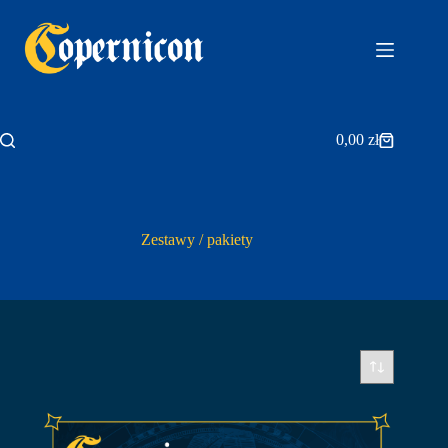
Przejdź
do
treści
0,00
zł
Koszyk
Zestawy / pakiety