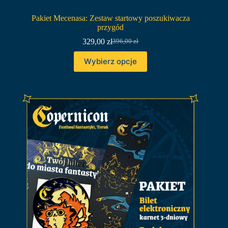
Pakiet Mecenasa: Zestaw startowy poszukiwacza
przygód
329,00
zł
396,00
zł
Pierwotna
Aktualna
cena
cena
Wybierz opcje
wynosiła:
wynosi:
396,00 zł.
329,00 zł.