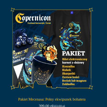
Pakiet Mecenasa: Pełny ekwipunek bohatera
399,00
zł
503,00
zł